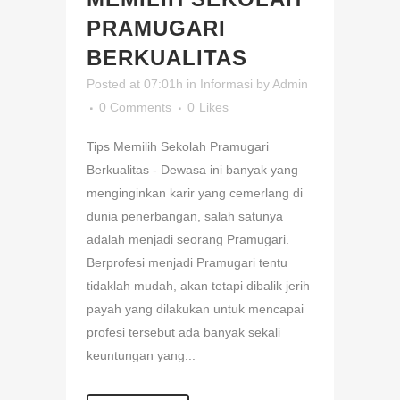
PRAMUGARI
BERKUALITAS
Posted at 07:01h
in
Informasi
by
Admin
0 Comments
0
Likes
Tips Memilih Sekolah Pramugari
Berkualitas - Dewasa ini banyak yang
menginginkan karir yang cemerlang di
dunia penerbangan, salah satunya
adalah menjadi seorang Pramugari.
Berprofesi menjadi Pramugari tentu
tidaklah mudah, akan tetapi dibalik jerih
payah yang dilakukan untuk mencapai
profesi tersebut ada banyak sekali
keuntungan yang...