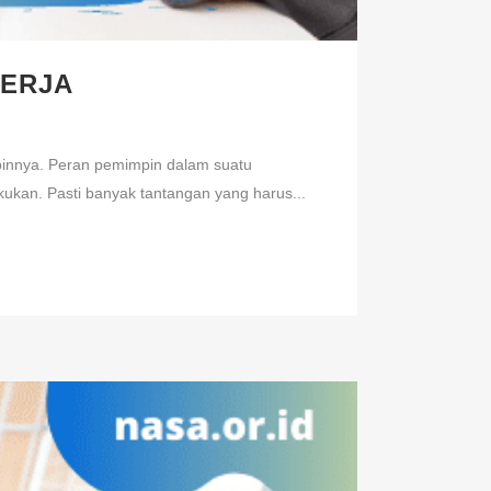
KERJA
pinnya. Peran pemimpin dalam suatu
ukan. Pasti banyak tantangan yang harus...