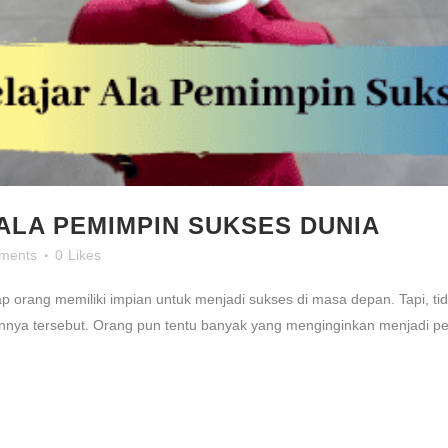
ALA PEMIMPIN SUKSES DUNIA
ments
0
Likes
ap orang memiliki impian untuk menjadi sukses di masa depan. Tapi, t
annya tersebut. Orang pun tentu banyak yang menginginkan menjadi pe