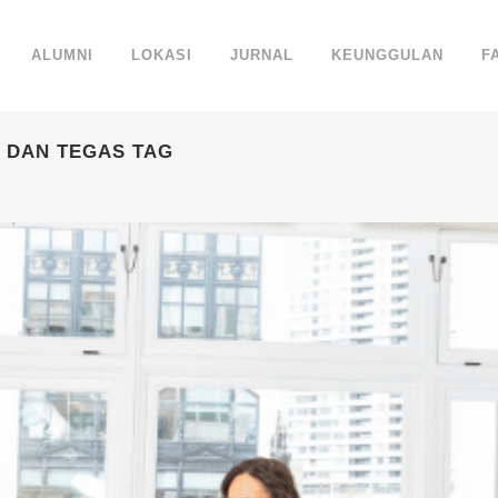
ALUMNI
LOKASI
JURNAL
KEUNGGULAN
F
 DAN TEGAS TAG