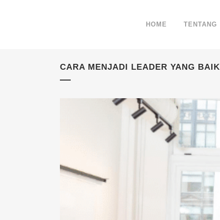
HOME
TENTANG
CARA MENJADI LEADER YANG BAIK