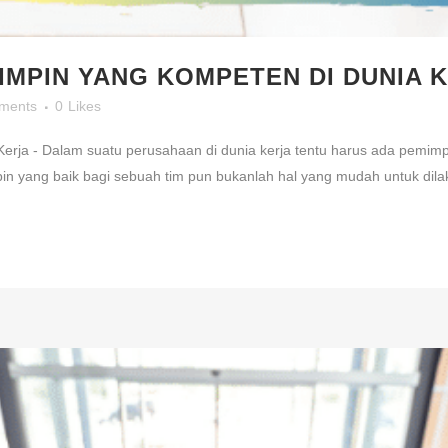
MIMPIN YANG KOMPETEN DI DUNIA 
ments
0
Likes
Kerja - Dalam suatu perusahaan di dunia kerja tentu harus ada pemim
n yang baik bagi sebuah tim pun bukanlah hal yang mudah untuk dilak