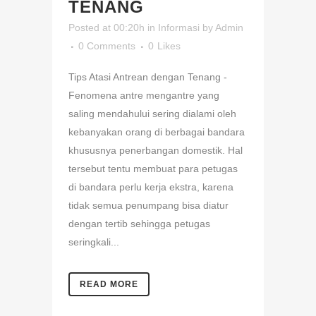
TENANG
Posted at 00:20h
in
Informasi
by
Admin
0 Comments
0
Likes
Tips Atasi Antrean dengan Tenang -
Fenomena antre mengantre yang
saling mendahului sering dialami oleh
kebanyakan orang di berbagai bandara
khususnya penerbangan domestik. Hal
tersebut tentu membuat para petugas
di bandara perlu kerja ekstra, karena
tidak semua penumpang bisa diatur
dengan tertib sehingga petugas
seringkali...
READ MORE