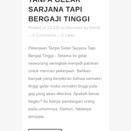
SARJANA TAPI
BERGAJI TINGGI
Posted at 23:22h
in
Informasi
by
Admin
0 Comments
0
Likes
Pekerjaan Tanpa Gelar Sarjana Tapi
Bergaji Tinggi - Selama ini gelar
seseorang seringkali menjadi patokan
untuk mencari pekerjaan. Bahkan
banyak yang berpikiran bahwa semakin
tinggi gelar maka semakin tinggi pula
gaji yang akan diterima. Apakah benar
begitu? Itu hanya pandangan orang
pada umumnya. Namun, faktanya
ternyata...