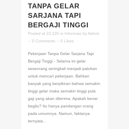
TANPA GELAR
SARJANA TAPI
BERGAJI TINGGI
Posted at 23:22h
in
Informasi
by
Admin
0 Comments
0
Likes
Pekerjaan Tanpa Gelar Sarjana Tapi
Bergaji Tinggi - Selama ini gelar
seseorang seringkali menjadi patokan
untuk mencari pekerjaan. Bahkan
banyak yang berpikiran bahwa semakin
tinggi gelar maka semakin tinggi pula
gaji yang akan diterima. Apakah benar
begitu? Itu hanya pandangan orang
pada umumnya. Namun, faktanya
ternyata...