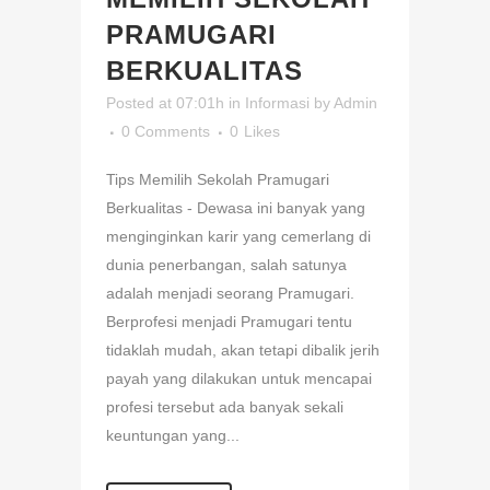
PRAMUGARI
BERKUALITAS
Posted at 07:01h
in
Informasi
by
Admin
0 Comments
0
Likes
Tips Memilih Sekolah Pramugari
Berkualitas - Dewasa ini banyak yang
menginginkan karir yang cemerlang di
dunia penerbangan, salah satunya
adalah menjadi seorang Pramugari.
Berprofesi menjadi Pramugari tentu
tidaklah mudah, akan tetapi dibalik jerih
payah yang dilakukan untuk mencapai
profesi tersebut ada banyak sekali
keuntungan yang...