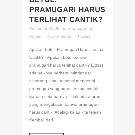
PRAMUGARI HARUS
TERLIHAT CANTIK?
Posted at 01:05h
in
Pramugari
by
Admin
0 Comments
0
Likes
Apakah Betul, Pramugari Harus Terlihat
Cantik? - Apakah betul bahwa
pramugari harus terlihat cantik? Eittsss,
ada baiknya berhenti minder dari
sekarang, soal presepsi mengenai
pramugari yang harus terlihat cantik.
Karena sebenarnya, tidak ada aturan
yang mengatakan bahwa pramugari
harus cantik. Apalagi kalau kita telaah
Kembali dari...