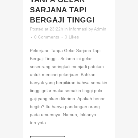
SARJANA TAPI
BERGAJI TINGGI
Posted at 23:22h
in
Informasi
by
Admin
0 Comments
0
Likes
Pekerjaan Tanpa Gelar Sarjana Tapi
Bergaji Tinggi - Selama ini gelar
seseorang seringkali menjadi patokan
untuk mencari pekerjaan. Bahkan
banyak yang berpikiran bahwa semakin
tinggi gelar maka semakin tinggi pula
gaji yang akan diterima. Apakah benar
begitu? Itu hanya pandangan orang
pada umumnya. Namun, faktanya
ternyata...