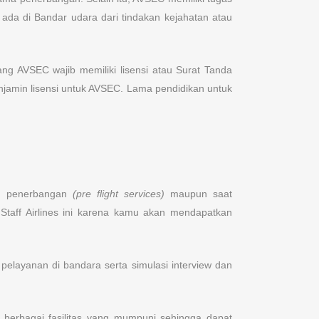
ada di Bandar udara dari tindakan kejahatan atau
ang AVSEC wajib memiliki lisensi atau Surat Tanda
njamin lisensi untuk AVSEC. Lama pendidikan untuk
an penerbangan
(pre flight services)
maupun saat
taff Airlines ini karena kamu akan mendapatkan
 pelayanan di bandara serta simulasi interview dan
h berbagai fasilitas yang mumpuni sehingga dapat