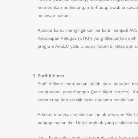
memberikan perlindungan terhadap awak pesawat u
melawan hukum.
Apabila kamu menginginkan berkarir menjadi AVSEC
Kecakapan Petugas (STKP) yang dikeluarkan oleh D
program AVSEC yaitu 1 bulan materi di kelas dan 1
Staff Airlines
Staff Airlines merupakan salah satu petugas 
kedatangan penerbangan
(post flight service).
Kam
kematerian dan praktik terbaik selama pendidikan.
Adapun lamanya pendidikan untuk program Staff Air
pengoptimalan diri. Untuk praktek yang dilaksanaka
Jadi, kamu bisa memilih program yang kamu minat