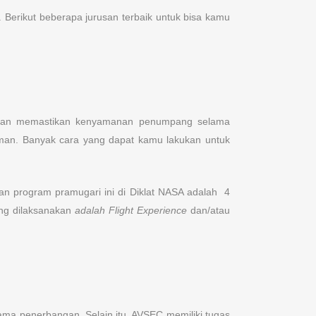
 Berikut beberapa jurusan terbaik untuk bisa kamu
n dan memastikan kenyamanan penumpang selama
man. Banyak cara yang dapat kamu lakukan untuk
kan program pramugari ini di Diklat NASA adalah 4
yang dilaksanakan
adalah Flight Experience
dan/atau
 penerbangan. Selain itu, AVSEC memiliki tugas