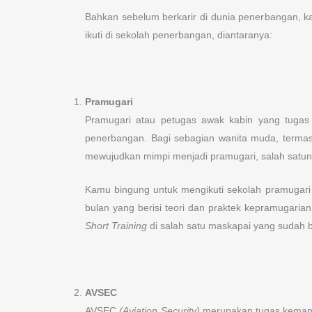
Bahkan sebelum berkarir di dunia penerbangan, ka
ikuti di sekolah penerbangan, diantaranya:
Pramugari
Pramugari atau petugas awak kabin yang tuga
penerbangan. Bagi sebagian wanita muda, terma
mewujudkan mimpi menjadi pramugari, salah satuny
Kamu bingung untuk mengikuti sekolah pramugari d
bulan yang berisi teori dan praktek kepramugarian
Short Training
di salah satu maskapai yang sudah 
AVSEC
AVSEC
(Aviation Security)
merupakan tugas kemana