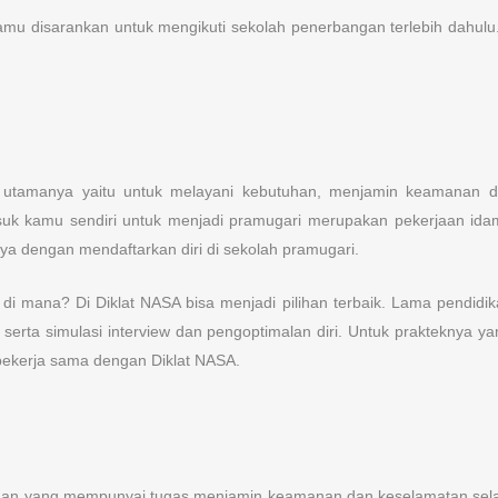
mu disarankan untuk mengikuti sekolah penerbangan terlebih dahulu.
s utamanya yaitu untuk melayani kebutuhan, menjamin keamana
suk kamu sendiri untuk menjadi pramugari merupakan pekerjaan ida
a dengan mendaftarkan diri di sekolah pramugari.
i mana? Di Diklat NASA bisa menjadi pilihan terbaik. Lama pendidi
 serta simulasi interview dan pengoptimalan diri. Untuk prakteknya 
bekerja sama dengan Diklat NASA.
n yang mempunyai tugas menjamin keamanan dan keselamatan selama