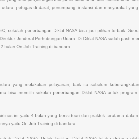
dara, petugas di darat, penumpang, instansi dan masyarakat yang 
, sekolah penerbangan Diklat NASA bisa jadi pilihan terbaik. Seor
irektur Jenderal Perhubungan Udara. Di Diklat NASA sudah pasti me
-2 bulan On Job Training di bandara.
bandara yang melakukan pelayanan, baik itu sebelum keberangkat
u bisa memilih sekolah penerbangan Diklat NASA untuk program S
lines ini yaitu 4 bulan yang berisi teori dan praktek terutama dalam
nnya yaitu On Job Training di bandara.
i di Diklat NASA. Untuk fasilitas, Diklat NASA telah didukung ole