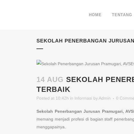
HOME
TENTANG
SEKOLAH PENERBANGAN JURUSAN 
14 AUG
SEKOLAH PENERB
TERBAIK
Posted at 10:42h
in
Informasi
by
Admin
0 Comme
Sekolah Penerbangan Jurusan Pramugari, AVSEC
memang menjadi profesi di bagian staff penerbang
menggapainya.