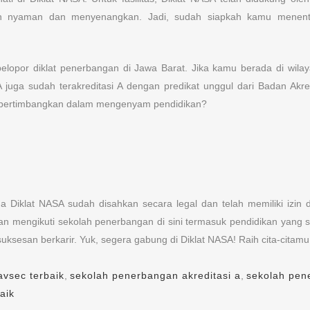
ih nyaman dan menyenangkan. Jadi, sudah siapkah kamu menentu
pelopor diklat penerbangan di Jawa Barat. Jika kamu berada di wil
A juga sudah terakreditasi A dengan predikat unggul dari Badan Akr
mu pertimbangkan dalam mengenyam pendidikan?
na Diklat NASA sudah disahkan secara legal dan telah memiliki izin
n mengikuti sekolah penerbangan di sini termasuk pendidikan yang s
sesan berkarir. Yuk, segera gabung di Diklat NASA! Raih cita-citamu
avsec terbaik
,
sekolah penerbangan akreditasi a
,
sekolah pen
aik