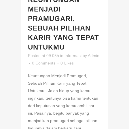
MENJADI
PRAMUGARI,
SEBUAH PILIHAN
KARIR YANG TEPAT
UNTUKMU
Posted at 09:05h
in
Informasi
by
Admin
0 Comments
0
Likes
Keuntungan Menjadi Pramugari,
Sebuah Pilihan Karir yang Tepat
Untukmu - Jalan hidup yang kamu
inginkan, tentunya bisa kamu tentukan
dari keputusan yang kamu ambil hari
ini. Pasalnya, begitu banyak yang
menjadikan pramugari sebagai pilihan
hidupnya dalam berkarir, tapi