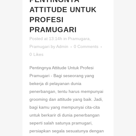
ATTITUDE UNTUK
PROFESI
PRAMUGARI
Posted at 13:14h
in
Pramugara
,
Pramugari
by
Admin
0 Comments
0
Likes
Pentingnya Attitude Untuk Profesi
Pramugari - Bagi seseorang yang
bekerja di pelayanan dunia
penerbangan, tentu harus mempunyai
grooming dan attitude yang baik. Jadi,
bagi kamu yang mempunyai cita-cita
untuk berkarir di dunia penerbangan
seperti salah satunya pramugari,
persiapkan segala sesuatunya dengan