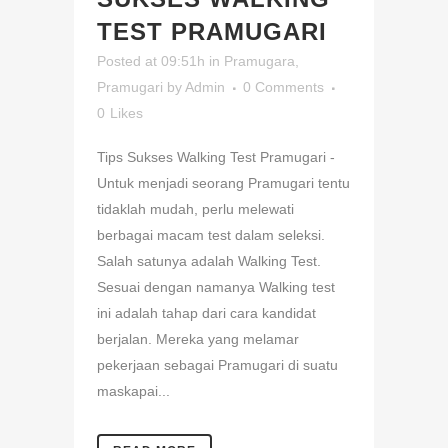
TEST PRAMUGARI
Posted at 09:51h
in
Pramugara
,
Pramugari
by
Admin
0 Comments
0
Likes
Tips Sukses Walking Test Pramugari -
Untuk menjadi seorang Pramugari tentu
tidaklah mudah, perlu melewati
berbagai macam test dalam seleksi.
Salah satunya adalah Walking Test.
Sesuai dengan namanya Walking test
ini adalah tahap dari cara kandidat
berjalan. Mereka yang melamar
pekerjaan sebagai Pramugari di suatu
maskapai...