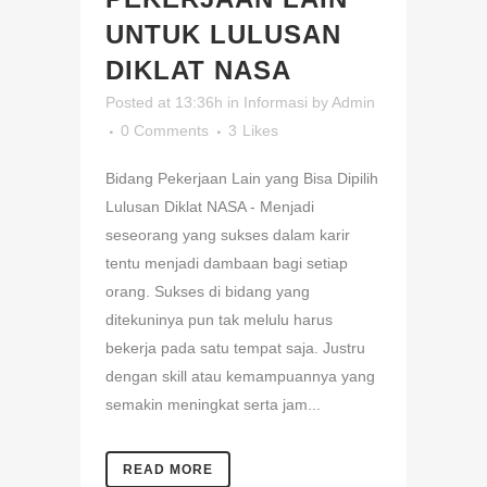
UNTUK LULUSAN
DIKLAT NASA
Posted at 13:36h
in
Informasi
by
Admin
0 Comments
3
Likes
Bidang Pekerjaan Lain yang Bisa Dipilih
Lulusan Diklat NASA - Menjadi
seseorang yang sukses dalam karir
tentu menjadi dambaan bagi setiap
orang. Sukses di bidang yang
ditekuninya pun tak melulu harus
bekerja pada satu tempat saja. Justru
dengan skill atau kemampuannya yang
semakin meningkat serta jam...
READ MORE