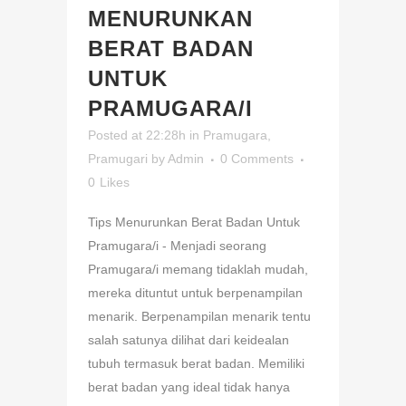
MENURUNKAN
BERAT BADAN
UNTUK
PRAMUGARA/I
Posted at 22:28h
in
Pramugara
,
Pramugari
by
Admin
0 Comments
0
Likes
Tips Menurunkan Berat Badan Untuk
Pramugara/i - Menjadi seorang
Pramugara/i memang tidaklah mudah,
mereka dituntut untuk berpenampilan
menarik. Berpenampilan menarik tentu
salah satunya dilihat dari keidealan
tubuh termasuk berat badan. Memiliki
berat badan yang ideal tidak hanya