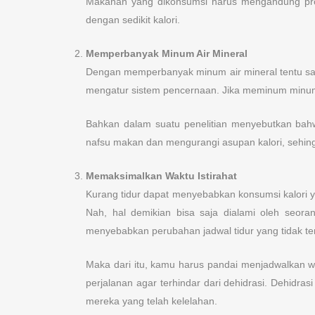
Makanan yang dikonsumsi harus mengandung prote
dengan sedikit kalori.
Memperbanyak Minum Air Mineral
Dengan memperbanyak minum air mineral tentu sang
mengatur sistem pencernaan. Jika meminum minuma
Bahkan dalam suatu penelitian menyebutkan bah
nafsu makan dan mengurangi asupan kalori, sehi
Memaksimalkan Waktu Istirahat
Kurang tidur dapat menyebabkan konsumsi kalori y
Nah, hal demikian bisa saja dialami oleh seora
menyebabkan perubahan jadwal tidur yang tidak ter
Maka dari itu, kamu harus pandai menjadwalkan wa
perjalanan agar terhindar dari dehidrasi. Dehidr
mereka yang telah kelelahan.