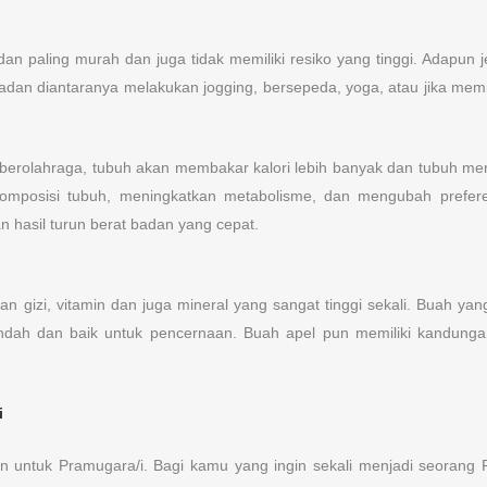
 paling murah dan juga tidak memiliki resiko yang tinggi. Adapun je
an diantaranya melakukan jogging, bersepeda, yoga, atau jika memil
n berolahraga, tubuh akan membakar kalori lebih banyak dan tubuh men
mposisi tubuh, meningkatkan metabolisme, dan mengubah prefere
n hasil turun berat badan yang cepat.
izi, vitamin dan juga mineral yang sangat tinggi sekali. Buah yan
dah dan baik untuk pencernaan. Buah apel pun memiliki kandung
i
n untuk Pramugara/i. Bagi kamu yang ingin sekali menjadi seorang P