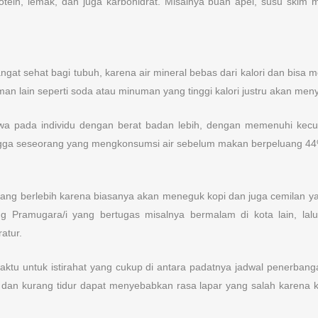
in, lemak, dan juga karbohidrat. Misalnya buah apel, susu skim 
at sehat bagi tubuh, karena air mineral bebas dari kalori dan bisa 
n lain seperti soda atau minuman yang tinggi kalori justru akan m
wa pada individu dengan berat badan lebih, dengan memenuhi kecuk
ngga seseorang yang mengkonsumsi air sebelum makan berpeluang 44
ang berlebih karena biasanya akan meneguk kopi dan juga cemilan yang
ng Pramugara/i yang bertugas misalnya bermalam di kota lain, lal
atur.
ktu untuk istirahat yang cukup di antara padatnya jadwal penerbang
asi dan kurang tidur dapat menyebabkan rasa lapar yang salah karena 