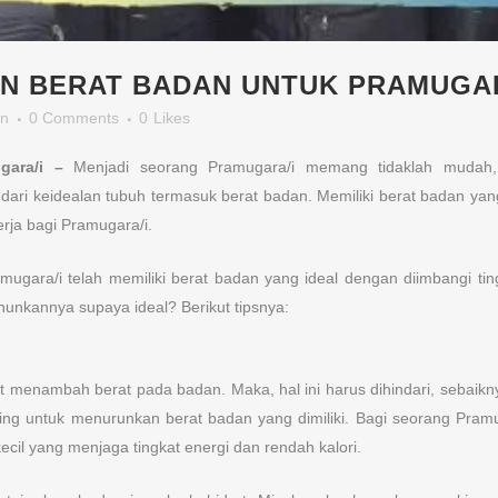
N BERAT BADAN UNTUK PRAMUGAR
n
0 Comments
0
Likes
gara/i –
Menjadi seorang Pramugara/i memang tidaklah mudah, 
t dari keidealan tubuh termasuk berat badan. Memiliki berat badan ya
rja bagi Pramugara/i.
gara/i telah memiliki berat badan yang ideal dengan diimbangi tingg
unkannya supaya ideal? Berikut tipsnya:
t menambah berat pada badan. Maka, hal ini harus dihindari, sebai
ting untuk menurunkan berat badan yang dimiliki. Bagi seorang Pra
il yang menjaga tingkat energi dan rendah kalori.