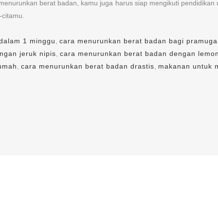
enurunkan berat badan, kamu juga harus siap mengikuti pendidikan u
-citamu.
 dalam 1 minggu
,
cara menurunkan berat badan bagi pramuga
gan jeruk nipis
,
cara menurunkan berat badan dengan lemo
rumah
,
cara menurunkan berat badan drastis
,
makanan untuk 