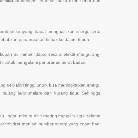
memiliki kandungan tersebut maka akan sehat dan
membuat kenyang, dapat menghasilkan energi, serta
enyebabkan penambahan lemak ke dalam tubuh.
upan air minum dapat secara efektif mengurangi
% untuk mengalami penurunan berat badan.
 berkalori tinggi untuk bisa meningkatkan energi.
u pulang larut malam dan kurang tidur. Sehingga
an. Ingat, minum air sesering mungkin juga selama
karbohidrat menjadi sumber energi yang cepat bagi