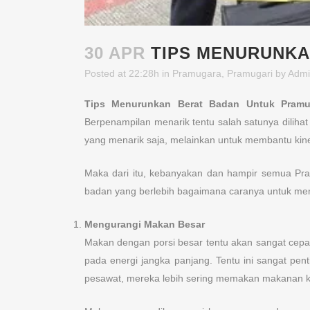
30 APR
TIPS MENURUNKA
Posted at 22:28h
in
Pramugara
,
Pramugari
by
Admi
Tips Menurunkan Berat Badan Untuk Pramu
Berpenampilan menarik tentu salah satunya diliha
yang menarik saja, melainkan untuk membantu kine
Maka dari itu, kebanyakan dan hampir semua Pramu
badan yang berlebih bagaimana caranya untuk men
Mengurangi Makan Besar
Makan dengan porsi besar tentu akan sangat cepa
pada energi jangka panjang. Tentu ini sangat pen
pesawat, mereka lebih sering memakan makanan kec