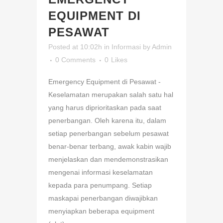
EQUIPMENT DI
PESAWAT
Posted at 10:02h
in
Informasi
by
Admin
0 Comments
0
Likes
Emergency Equipment di Pesawat -
Keselamatan merupakan salah satu hal
yang harus diprioritaskan pada saat
penerbangan. Oleh karena itu, dalam
setiap penerbangan sebelum pesawat
benar-benar terbang, awak kabin wajib
menjelaskan dan mendemonstrasikan
mengenai informasi keselamatan
kepada para penumpang. Setiap
maskapai penerbangan diwajibkan
menyiapkan beberapa equipment