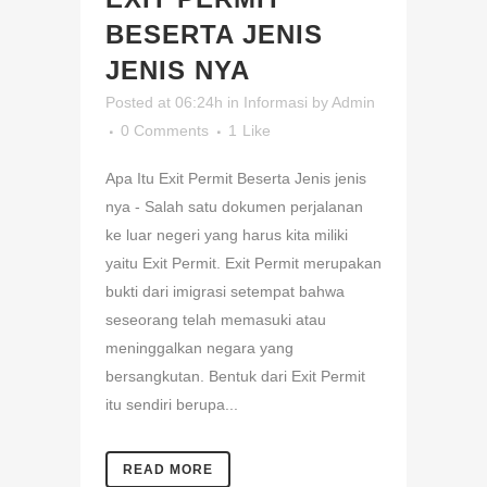
BESERTA JENIS
JENIS NYA
Posted at 06:24h
in
Informasi
by
Admin
0 Comments
1
Like
Apa Itu Exit Permit Beserta Jenis jenis
nya - Salah satu dokumen perjalanan
ke luar negeri yang harus kita miliki
yaitu Exit Permit. Exit Permit merupakan
bukti dari imigrasi setempat bahwa
seseorang telah memasuki atau
meninggalkan negara yang
bersangkutan. Bentuk dari Exit Permit
itu sendiri berupa...
READ MORE