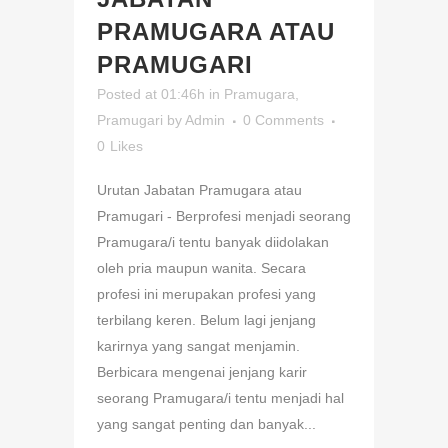
PRAMUGARA ATAU
PRAMUGARI
Posted at 01:46h
in
Pramugara
,
Pramugari
by
Admin
0 Comments
0
Likes
Urutan Jabatan Pramugara atau
Pramugari - Berprofesi menjadi seorang
Pramugara/i tentu banyak diidolakan
oleh pria maupun wanita. Secara
profesi ini merupakan profesi yang
terbilang keren. Belum lagi jenjang
karirnya yang sangat menjamin.
Berbicara mengenai jenjang karir
seorang Pramugara/i tentu menjadi hal
yang sangat penting dan banyak...