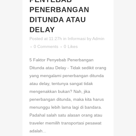
PENERBANGAN
DITUNDA ATAU
DELAY
Posted at 11:27h
in
Informasi
by
Admin
0 Comments
0
Likes
5 Faktor Penyebab Penerbangan
Ditunda atau Delay - Tidak sedikit orang
yang mengalami penerbangan ditunda
atau delay, tentunya sangat tidak
mengenakkan bukan? Nah, jika
penerbangan ditunda, maka kita harus
menunggu lebih lama lagi di bandara.
Padahal salah satu alasan orang atau
traveler memilih transportasi pesawat
adalah...