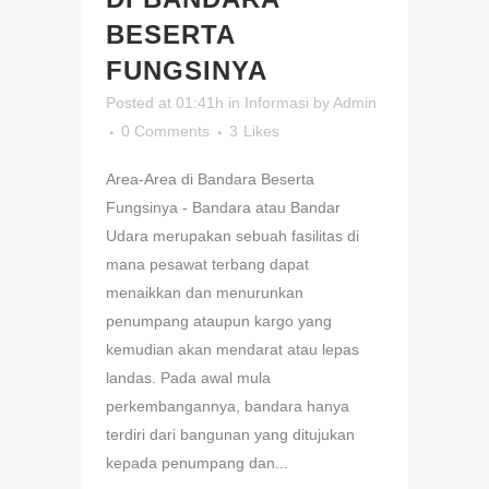
BESERTA
FUNGSINYA
Posted at 01:41h
in
Informasi
by
Admin
0 Comments
3
Likes
Area-Area di Bandara Beserta
Fungsinya - Bandara atau Bandar
Udara merupakan sebuah fasilitas di
mana pesawat terbang dapat
menaikkan dan menurunkan
penumpang ataupun kargo yang
kemudian akan mendarat atau lepas
landas. Pada awal mula
perkembangannya, bandara hanya
terdiri dari bangunan yang ditujukan
kepada penumpang dan...