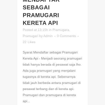
SEBAGAI
PRAMUGARI
KERETA API
Posted at 13:15h
in
Pramugara
,
Pramugari
by
Admin
0 Comments
22
Likes
Syarat Mendaftar sebagai Pramugari
Kereta Api - Menjadi seorang pramugari
tidak hanya berada di pesawat saja lho.
Ada juga pramugari yang menjalani
tugasnya di kereta api. Sebenarnya
tidak jauh berbeda antara pramugari di
pesawat terbang dan di kereta api.
Pramugari dan pramugara di kereta
api...