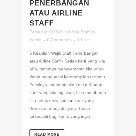
PENERBANGAN
ATAU AIRLINE
STAFF
Posted at 01:34h
in
Airline Staff
by
Admin
0 Comments
1
Like
5 Keahlian Wajib Staff Penerbangan
atau Airline Staff - Setiap karir yang kita
pilih, tentunya mensyaratkan kita untuk
dapat menguasai keterampilan tertentu.
Pasalnya, memantaskan diri terhadap
karir yang kita inginkan, bisa membantu
kita untuk mewujudkan karir yang
diimpikan menjadi nyata. Tanpa
terkecuali bagi kamu yang ingin...
READ MORE