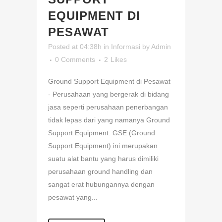
EQUIPMENT DI
PESAWAT
Posted at 04:38h
in
Informasi
by
Admin
0 Comments
2
Likes
Ground Support Equipment di Pesawat
- Perusahaan yang bergerak di bidang
jasa seperti perusahaan penerbangan
tidak lepas dari yang namanya Ground
Support Equipment. GSE (Ground
Support Equipment) ini merupakan
suatu alat bantu yang harus dimiliki
perusahaan ground handling dan
sangat erat hubungannya dengan
pesawat yang...