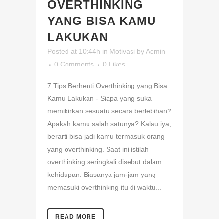
OVERTHINKING
YANG BISA KAMU
LAKUKAN
Posted at 10:44h
in
Motivasi
by
Admin
0 Comments
0
Likes
7 Tips Berhenti Overthinking yang Bisa
Kamu Lakukan - Siapa yang suka
memikirkan sesuatu secara berlebihan?
Apakah kamu salah satunya? Kalau iya,
berarti bisa jadi kamu termasuk orang
yang overthinking. Saat ini istilah
overthinking seringkali disebut dalam
kehidupan. Biasanya jam-jam yang
memasuki overthinking itu di waktu...
READ MORE