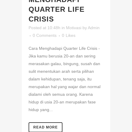
QUARTER LIFE
CRISIS
Posted at 10:48h
in
Motivasi
by
Admin
0 Comments
0
Likes
Cara Menghadapi Quarter Life Crisis -
Jika kamu berusia 20-an dan sering
merasakan galau, bingung, susah dan
sulit menentukan arah serta pilihan
dalam kehidupan, tenang saja, itu
merupakan hal yang wajar dan normal
dialami oleh semua orang. Karena
hidup di usia 20-an merupakan fase
hidup yang...
READ MORE