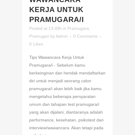
KERJA UNTUK
PRAMUGARA/I
Posted at 13:49h
in
Pramugara
,
Pramugari
by
Admin
0 Comments
0
Likes
Tips Wawancara Kerja Untuk
Pramugara/i - Sebelum kamu
berkeinginan dan hendak mendaftarkan
diri untuk menjadi seorang calon
pramugara/i akan lebih baik jika kamu
mengetahui beberapa persyaratan
umum dan tahapan test pramugara/i
yang akan dijalani, diantaranya adalah
performance, kesehatan, psikotest dan
interview/wawancara. Akan tetapi pada