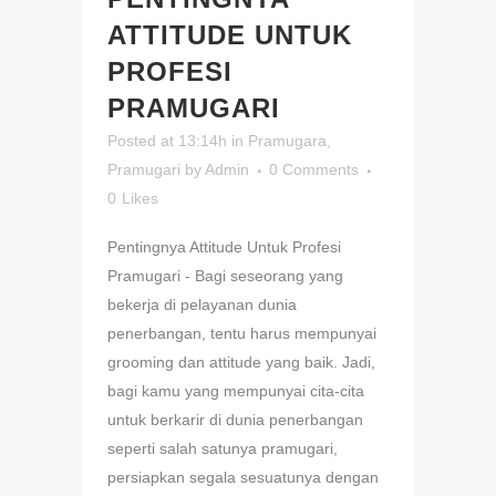
ATTITUDE UNTUK
PROFESI
PRAMUGARI
Posted at 13:14h
in
Pramugara
,
Pramugari
by
Admin
0 Comments
0
Likes
Pentingnya Attitude Untuk Profesi
Pramugari - Bagi seseorang yang
bekerja di pelayanan dunia
penerbangan, tentu harus mempunyai
grooming dan attitude yang baik. Jadi,
bagi kamu yang mempunyai cita-cita
untuk berkarir di dunia penerbangan
seperti salah satunya pramugari,
persiapkan segala sesuatunya dengan