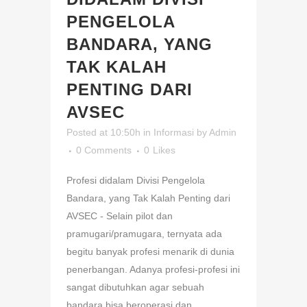
PENGELOLA
BANDARA, YANG
TAK KALAH
PENTING DARI
AVSEC
Posted at 10:50h
in
Informasi
by
Admin
0 Comments
0
Likes
Profesi didalam Divisi Pengelola
Bandara, yang Tak Kalah Penting dari
AVSEC - Selain pilot dan
pramugari/pramugara, ternyata ada
begitu banyak profesi menarik di dunia
penerbangan. Adanya profesi-profesi ini
sangat dibutuhkan agar sebuah
bandara bisa beroperasi dan