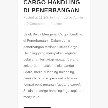
CARGO HANDLING
DI PENERBANGAN
Posted at 11:26h
in
Informasi
by
Admin
0 Comments
2
Likes
Seluk Beluk Mengenai Cargo Handling
di Penerbangan - Dalam dunia
penerbangan terdapat istilah Cargo
Handling yang merupakan kegiatan
pelayanan terhadap muatan/barang
keluar dan masuk melalui bandar
udara, meliputi loading unloading,
pemindahan dari pesawat udara ke
tempat penyimpanan (gudang cargo).
Selain itu, cargo handling juga kegiatan
menyusun...