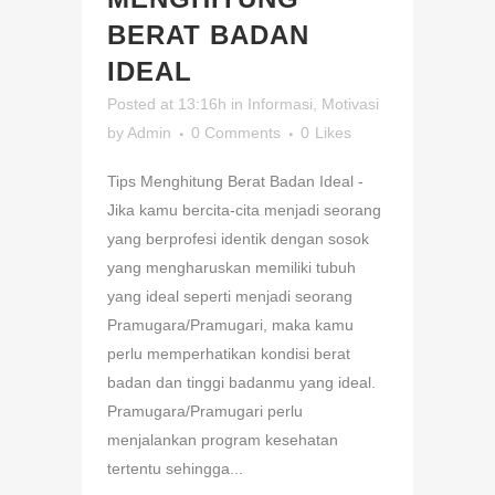
BERAT BADAN
IDEAL
Posted at 13:16h
in
Informasi
,
Motivasi
by
Admin
0 Comments
0
Likes
Tips Menghitung Berat Badan Ideal -
Jika kamu bercita-cita menjadi seorang
yang berprofesi identik dengan sosok
yang mengharuskan memiliki tubuh
yang ideal seperti menjadi seorang
Pramugara/Pramugari, maka kamu
perlu memperhatikan kondisi berat
badan dan tinggi badanmu yang ideal.
Pramugara/Pramugari perlu
menjalankan program kesehatan
tertentu sehingga...