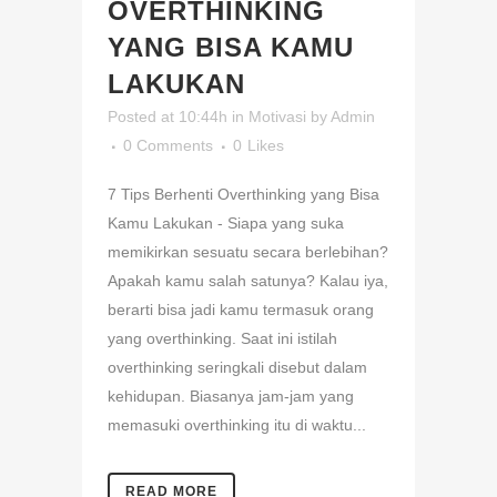
OVERTHINKING
YANG BISA KAMU
LAKUKAN
Posted at 10:44h
in
Motivasi
by
Admin
0 Comments
0
Likes
7 Tips Berhenti Overthinking yang Bisa
Kamu Lakukan - Siapa yang suka
memikirkan sesuatu secara berlebihan?
Apakah kamu salah satunya? Kalau iya,
berarti bisa jadi kamu termasuk orang
yang overthinking. Saat ini istilah
overthinking seringkali disebut dalam
kehidupan. Biasanya jam-jam yang
memasuki overthinking itu di waktu...
READ MORE