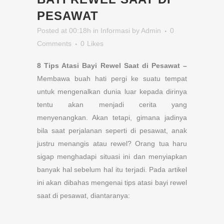
PESAWAT
Posted at 00:18h
in
Informasi
by
Admin
0
Comments
0
Likes
8 Tips Atasi Bayi Rewel Saat di Pesawat –
Membawa buah hati pergi ke suatu tempat
untuk mengenalkan dunia luar kepada dirinya
tentu akan menjadi cerita yang
menyenangkan. Akan tetapi, gimana jadinya
bila saat perjalanan seperti di pesawat, anak
justru menangis atau rewel? Orang tua haru
sigap menghadapi situasi ini dan menyiapkan
banyak hal sebelum hal itu terjadi. Pada artikel
ini akan dibahas mengenai tips atasi bayi rewel
saat di pesawat, diantaranya: