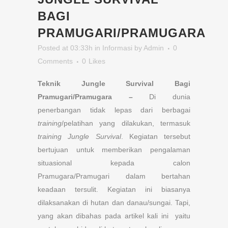
BAGI
PRAMUGARI/PRAMUGARA
Posted at 03:33h
in
Informasi
by
Admin
0
Comments
0
Likes
Teknik Jungle Survival Bagi
Pramugari/Pramugara –
Di dunia
penerbangan tidak lepas dari berbagai
training
/pelatihan yang dilakukan, termasuk
training Jungle Survival
. Kegiatan tersebut
bertujuan untuk memberikan pengalaman
situasional kepada calon
Pramugara/Pramugari dalam bertahan
keadaan tersulit. Kegiatan ini biasanya
dilaksanakan di hutan dan danau/sungai. Tapi,
yang akan dibahas pada artikel kali ini yaitu