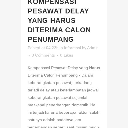
KOMPENSASI
PESAWAT DELAY
YANG HARUS
DITERIMA CALON
PENUMPANG
Posted at 04:22h
in
Informasi
by
Admin
0 Comments
0
Likes
Kompensasi Pesawat Delay yang Harus
Diterima Calon Penumpang - Dalam
keberangkatan pesawat, terkadang
terjadi delay atau keterlambatan jadwal
keberangkatan pesawat sejumlah
maskapai penerbangan domestik. Hal
ini terjadi karena beberapa faktor, salah
satunya adalah padatnya jam
penerbangan seperti saat musim mudik