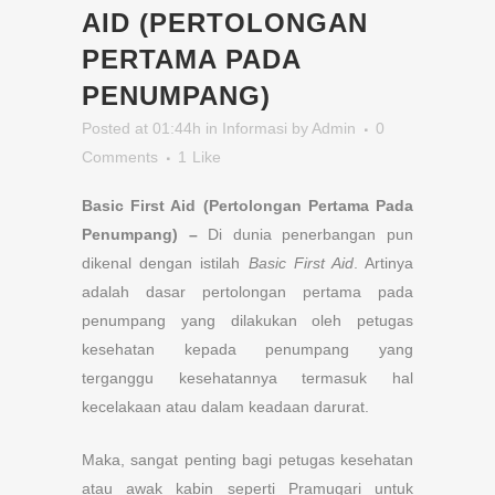
AID (PERTOLONGAN
PERTAMA PADA
PENUMPANG)
Posted at 01:44h
in
Informasi
by
Admin
0
Comments
1
Like
Basic First Aid (Pertolongan Pertama Pada
Penumpang) –
Di dunia penerbangan pun
dikenal dengan istilah
Basic First Aid
. Artinya
adalah dasar pertolongan pertama pada
penumpang yang dilakukan oleh petugas
kesehatan kepada penumpang yang
terganggu kesehatannya termasuk hal
kecelakaan atau dalam keadaan darurat.
Maka, sangat penting bagi petugas kesehatan
atau awak kabin seperti Pramugari untuk